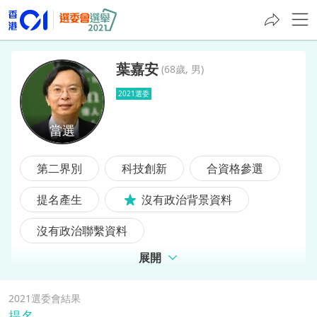
葉嘉安
(
68歲, 男
)
2021選委
葉嘉安
第二界別
科技創新
合資格參選
提名產生
沒有政治背景資料
沒有政治聯繫資料
展開
2021選委會結果
提名