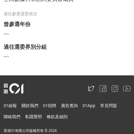
過往參選選委情況
曾參選年份
---
過往選委界別分組
---
01線報
關於我們
01招聘
廣告查詢
01App
常見問題
聯絡我們
私隱聲明
條款及細則
香港01有限公司版權所有 ©
2026