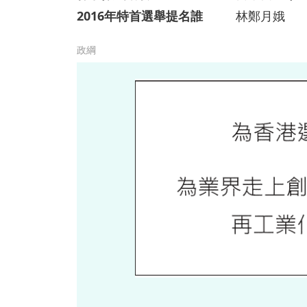
2016年特首選舉提名誰
林鄭月娥
政綱