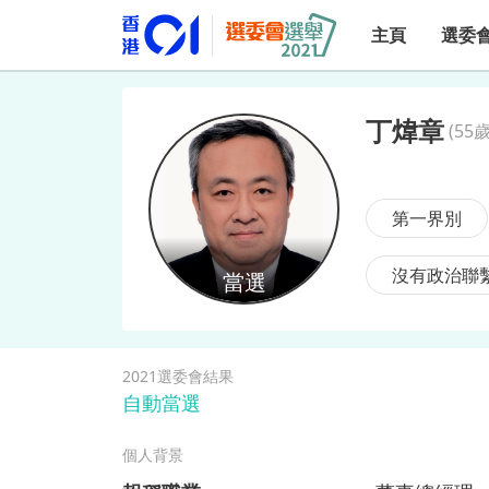
主頁
選委
丁煒章
(
55歲
丁煒章
第一界別
沒有政治聯
2021選委會結果
自動當選
個人背景