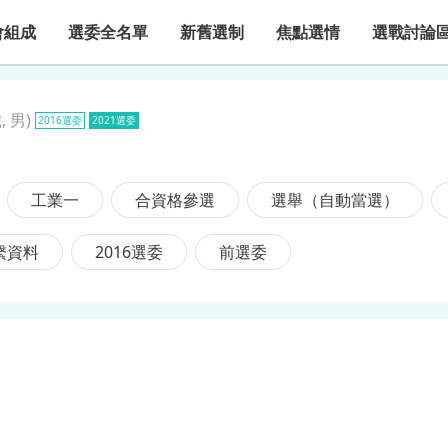
會組成
選委全名單
新舊選制
焦點選情
選戰討論
, 男
)
2016選委
2021選委
工業一
合資格參選
選舉（自動當選）
繫資料
2016選委
前選委