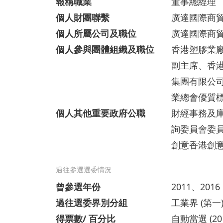
報稱職業
董事總經理
個人財團聯繫
廣達國際商
個人所屬公司及職位
廣達國際商
個人參與團體組織及職位
香港塑膠業
副主席、香
集團有限公
業總會優質標
個人其他重要政府公職
財經事務及
詢委員會委
創意香港創
過往參選選委情況
曾參選年份
2011、2016
過往選委界別分組
工業界 (第一
得票數/ 百分比
自動當選 (20