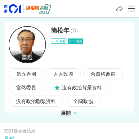
簡松年
(
男
)
2016選委
2021選委
簡松年
第五界別
人大政協
合資格參選
當然委員
沒有政治背景資料
沒有政治聯繫資料
全國政協
展開
2016選委
前選委
前區議員
2021選委會結果
當然