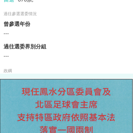
過往參選選委情況
曾參選年份
---
過往選委界別分組
---
政綱