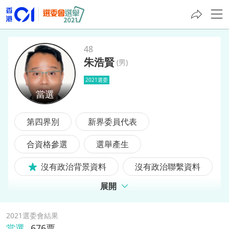
48
朱浩賢
(
男
)
朱浩賢
2021選委
第四界別
新界委員代表
合資格參選
選舉產生
沒有政治背景資料
沒有政治聯繫資料
展開
2021選委會結果
當選
676
票,