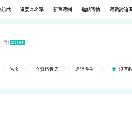
會組成
選委全名單
新舊選制
焦點選情
選戰討論
, 男
)
2021選委
保險
合資格參選
選舉產生
沒有