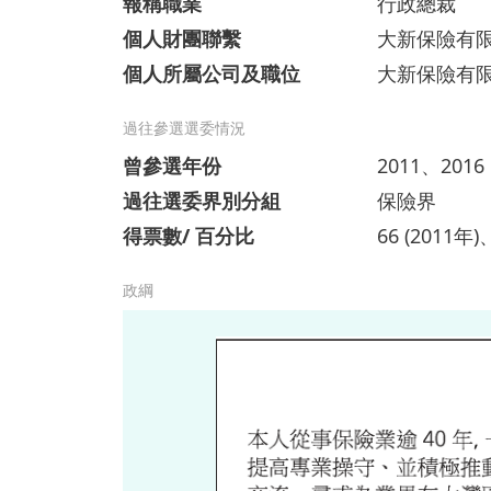
報稱職業
行政總裁
個人財團聯繫
大新保險有
個人所屬公司及職位
大新保險有
過往參選選委情況
曾參選年份
2011、2016
過往選委界別分組
保險界
得票數/ 百分比
66 (2011年)
政綱