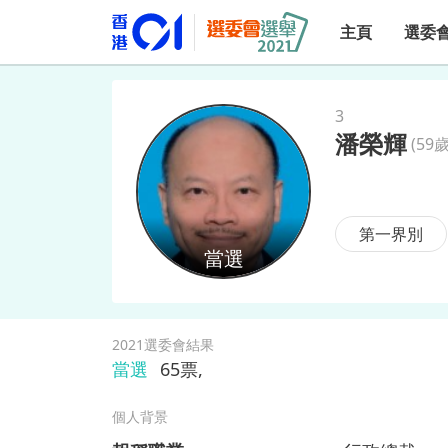
主頁
選委
3
潘榮輝
(
59歲
潘榮輝
第一界別
2021選委會結果
當選
65
票,
個人背景