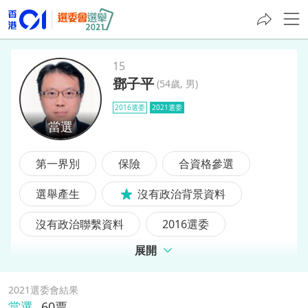
15
鄧子平
(
54歲, 男
)
鄧子平
2016選委
2021選委
第一界別
保險
合資格參選
選舉產生
沒有政治背景資料
沒有政治聯繫資料
2016選委
展開
前選委
2021選委會結果
當選
60
票,